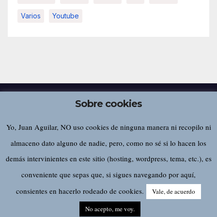
Varios
Youtube
Sobre cookies
Yo, Juan Aguilar, NO uso cookies de ninguna manera ni recopilo ni
Juan Aguilar
almaceno dato alguno de nadie, pero, como no sé si lo hacen los
demás intervinientes en este sitio (hosting, wordpress, tema, etc.), es
conveniente que sepas que, si sigues navegando por aquí,
Funciona gracias a WordPress
|
Tema:
Newsup
de
Themeansar
consientes en hacerlo rodeado de cookies.
Vale, de acuerdo
Home
Sobre este sitio…
No acepto, me voy.