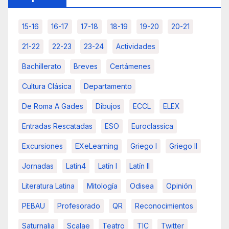
15-16
16-17
17-18
18-19
19-20
20-21
21-22
22-23
23-24
Actividades
Bachillerato
Breves
Certámenes
Cultura Clásica
Departamento
De Roma A Gades
Dibujos
ECCL
ELEX
Entradas Rescatadas
ESO
Euroclassica
Excursiones
EXeLearning
Griego I
Griego II
Jornadas
Latín4
Latín I
Latín II
Literatura Latina
Mitología
Odisea
Opinión
PEBAU
Profesorado
QR
Reconocimientos
Saturnalia
Scalae
Teatro
TIC
Twitter