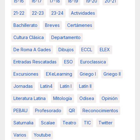
15-16
16-17
17-18
18-19
19-20
20-21
21-22
22-23
23-24
Actividades
Bachillerato
Breves
Certámenes
Cultura Clásica
Departamento
De Roma A Gades
Dibujos
ECCL
ELEX
Entradas Rescatadas
ESO
Euroclassica
Excursiones
EXeLearning
Griego I
Griego II
Jornadas
Latín4
Latín I
Latín II
Literatura Latina
Mitología
Odisea
Opinión
PEBAU
Profesorado
QR
Reconocimientos
Saturnalia
Scalae
Teatro
TIC
Twitter
Varios
Youtube