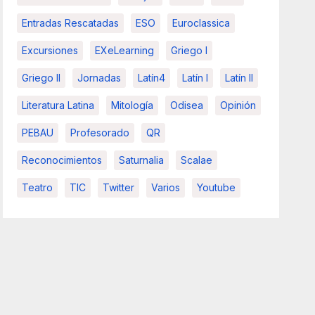
Entradas Rescatadas
ESO
Euroclassica
Excursiones
EXeLearning
Griego I
Griego II
Jornadas
Latín4
Latín I
Latín II
Literatura Latina
Mitología
Odisea
Opinión
PEBAU
Profesorado
QR
Reconocimientos
Saturnalia
Scalae
Teatro
TIC
Twitter
Varios
Youtube