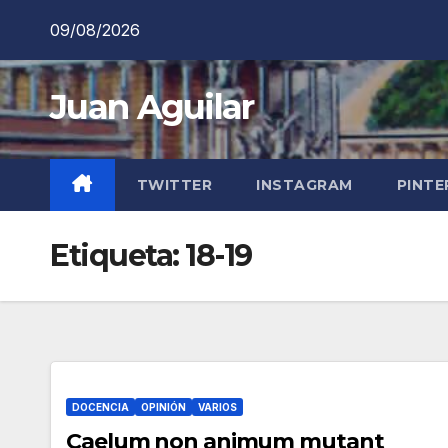
Saltar
09/08/2026
al
contenido
Juan Aguilar
TWITTER
INSTAGRAM
PINTE
Etiqueta:
18-19
DOCENCIA
OPINIÓN
VARIOS
Caelum non animum mutant