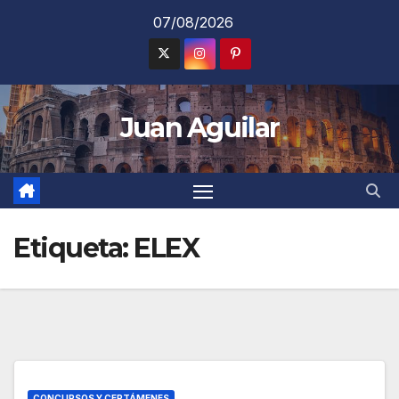
Saltar
07/08/2026
al
contenido
Juan Aguilar
Etiqueta:
ELEX
CONCURSOS Y CERTÁMENES