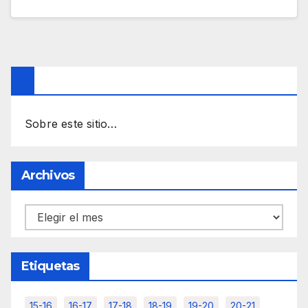
Sobre este sitio…
Archivos
Archivos
Etiquetas
15-16
16-17
17-18
18-19
19-20
20-21