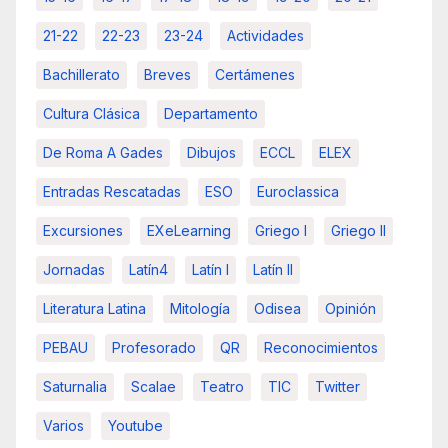
21-22
22-23
23-24
Actividades
Bachillerato
Breves
Certámenes
Cultura Clásica
Departamento
De Roma A Gades
Dibujos
ECCL
ELEX
Entradas Rescatadas
ESO
Euroclassica
Excursiones
EXeLearning
Griego I
Griego II
Jornadas
Latín4
Latín I
Latín II
Literatura Latina
Mitología
Odisea
Opinión
PEBAU
Profesorado
QR
Reconocimientos
Saturnalia
Scalae
Teatro
TIC
Twitter
Varios
Youtube