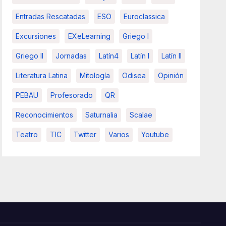
Entradas Rescatadas
ESO
Euroclassica
Excursiones
EXeLearning
Griego I
Griego II
Jornadas
Latín4
Latín I
Latín II
Literatura Latina
Mitología
Odisea
Opinión
PEBAU
Profesorado
QR
Reconocimientos
Saturnalia
Scalae
Teatro
TIC
Twitter
Varios
Youtube