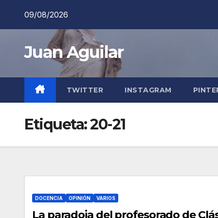
Saltar
09/08/2026
al
contenido
Juan Aguilar
TWITTER
INSTAGRAM
PINTE
Etiqueta:
20-21
DOCENCIA
OPINIÓN
VARIOS
La paradoja del profesorado de Clá