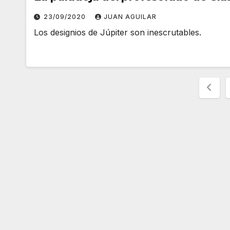
23/09/2020
JUAN AGUILAR
Los designios de Júpiter son inescrutables.
Pag
de
entr