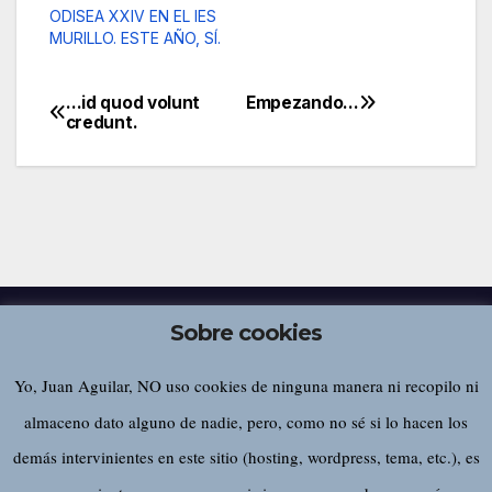
ODISEA XXIV EN EL IES
MURILLO. ESTE AÑO, SÍ.
…id quod volunt
Empezando…
Navegación
credunt.
de
entradas
Sobre cookies
Yo, Juan Aguilar, NO uso cookies de ninguna manera ni recopilo ni
Juan Aguilar
almaceno dato alguno de nadie, pero, como no sé si lo hacen los
demás intervinientes en este sitio (hosting, wordpress, tema, etc.), es