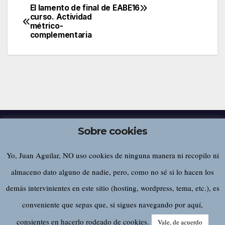
El lamento de final de
EABE16
Navegación
curso. Actividad
métrico-
de
complementaria
entradas
Sobre cookies
Yo, Juan Aguilar, NO uso cookies de ninguna manera ni recopilo ni
Juan Aguilar
almaceno dato alguno de nadie, pero, como no sé si lo hacen los
demás intervinientes en este sitio (hosting, wordpress, tema, etc.), es
conveniente que sepas que, si sigues navegando por aquí,
Funciona gracias a WordPress
|
Tema:
Newsup
de
Themeansar
consientes en hacerlo rodeado de cookies.
Vale, de acuerdo