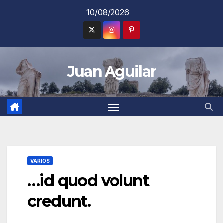
Saltar
10/08/2026
al
contenido
Juan Aguilar
VARIOS
…id quod volunt
credunt.