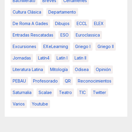
Bachillerato
Breves
Certámenes
Cultura Clásica
Departamento
De Roma A Gades
Dibujos
ECCL
ELEX
Entradas Rescatadas
ESO
Euroclassica
Excursiones
EXeLearning
Griego I
Griego II
Jornadas
Latín4
Latín I
Latín II
Literatura Latina
Mitología
Odisea
Opinión
PEBAU
Profesorado
QR
Reconocimientos
Saturnalia
Scalae
Teatro
TIC
Twitter
Varios
Youtube