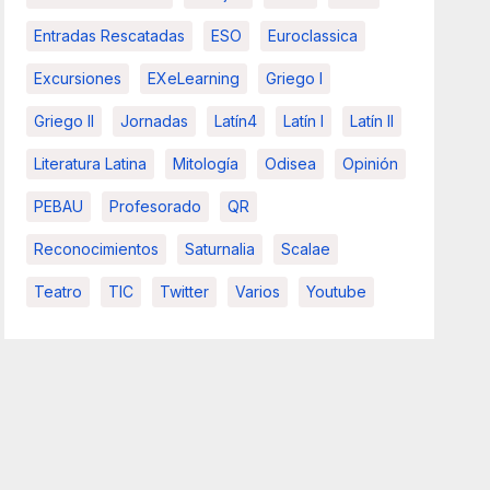
Entradas Rescatadas
ESO
Euroclassica
Excursiones
EXeLearning
Griego I
Griego II
Jornadas
Latín4
Latín I
Latín II
Literatura Latina
Mitología
Odisea
Opinión
PEBAU
Profesorado
QR
Reconocimientos
Saturnalia
Scalae
Teatro
TIC
Twitter
Varios
Youtube