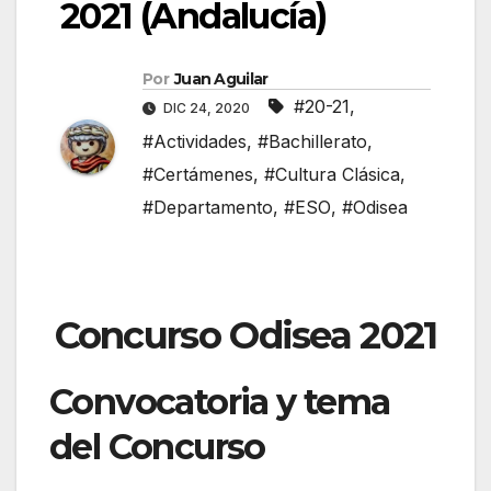
2021 (Andalucía)
Por
Juan Aguilar
#20-21
,
DIC 24, 2020
#Actividades
,
#Bachillerato
,
#Certámenes
,
#Cultura Clásica
,
#Departamento
,
#ESO
,
#Odisea
Concurso Odisea 2021
Convocatoria y tema
del Concurso