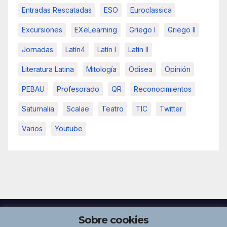
Entradas Rescatadas
ESO
Euroclassica
Excursiones
EXeLearning
Griego I
Griego II
Jornadas
Latín4
Latín I
Latín II
Literatura Latina
Mitología
Odisea
Opinión
PEBAU
Profesorado
QR
Reconocimientos
Saturnalia
Scalae
Teatro
TIC
Twitter
Varios
Youtube
Sobre cookies