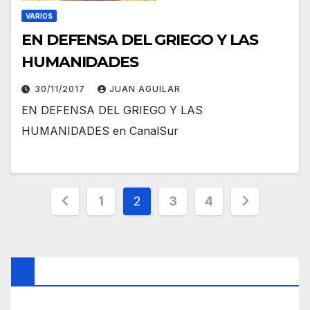
VARIOS
EN DEFENSA DEL GRIEGO Y LAS
HUMANIDADES
30/11/2017
JUAN AGUILAR
EN DEFENSA DEL GRIEGO Y LAS
HUMANIDADES en CanalSur
Paginación
1
2
3
4
de
entradas