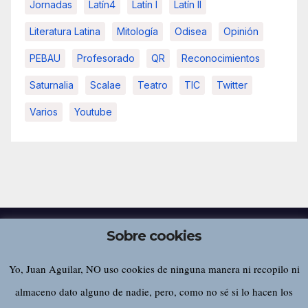
Jornadas
Latín4
Latín I
Latín II
Literatura Latina
Mitología
Odisea
Opinión
PEBAU
Profesorado
QR
Reconocimientos
Saturnalia
Scalae
Teatro
TIC
Twitter
Varios
Youtube
Sobre cookies
Yo, Juan Aguilar, NO uso cookies de ninguna manera ni recopilo ni
Juan Aguilar
almaceno dato alguno de nadie, pero, como no sé si lo hacen los