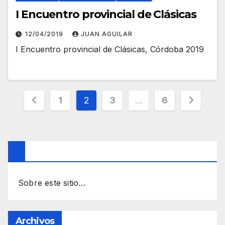
I Encuentro provincial de Clásicas
12/04/2019
JUAN AGUILAR
I Encuentro provincial de Clásicas, Córdoba 2019
Paginación
1
2
3
…
6
de
entradas
Sobre este sitio…
Archivos