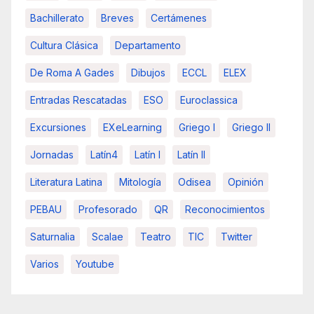
Bachillerato
Breves
Certámenes
Cultura Clásica
Departamento
De Roma A Gades
Dibujos
ECCL
ELEX
Entradas Rescatadas
ESO
Euroclassica
Excursiones
EXeLearning
Griego I
Griego II
Jornadas
Latín4
Latín I
Latín II
Literatura Latina
Mitología
Odisea
Opinión
PEBAU
Profesorado
QR
Reconocimientos
Saturnalia
Scalae
Teatro
TIC
Twitter
Varios
Youtube