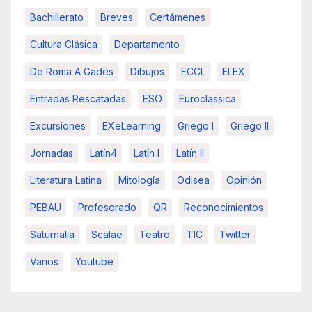
Bachillerato
Breves
Certámenes
Cultura Clásica
Departamento
De Roma A Gades
Dibujos
ECCL
ELEX
Entradas Rescatadas
ESO
Euroclassica
Excursiones
EXeLearning
Griego I
Griego II
Jornadas
Latín4
Latín I
Latín II
Literatura Latina
Mitología
Odisea
Opinión
PEBAU
Profesorado
QR
Reconocimientos
Saturnalia
Scalae
Teatro
TIC
Twitter
Varios
Youtube