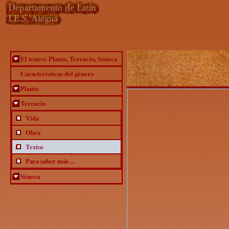
«
Previous
|
Next
»
El teatro: Plauto, Terencio, Séneca
Características del género
Plauto
Terencio
Vida
Obra
Textos
Para saber más ...
Séneca