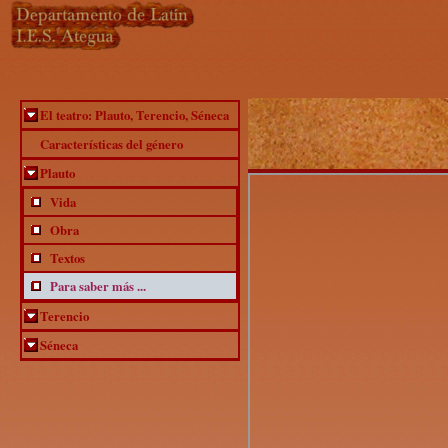
«
Previous
|
Next
»
El teatro: Plauto, Terencio, Séneca
Características del género
Plauto
Vida
Obra
Textos
Para saber más ...
Terencio
Séneca