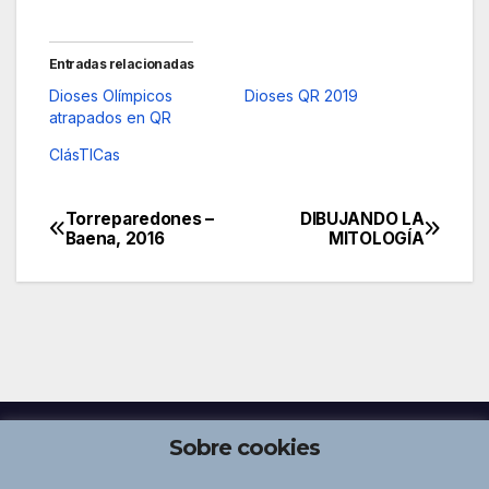
Entradas relacionadas
Dioses Olímpicos
Dioses QR 2019
atrapados en QR
ClásTICas
Torreparedones –
DIBUJANDO LA
Navegación
Baena, 2016
MITOLOGÍA
de
entradas
Sobre cookies