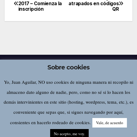
Navegación
2017 – Comienza la
atrapados en códigos
inscripción
QR
de
entradas
Sobre cookies
Yo, Juan Aguilar, NO uso cookies de ninguna manera ni recopilo ni
Juan Aguilar
almaceno dato alguno de nadie, pero, como no sé si lo hacen los
demás intervinientes en este sitio (hosting, wordpress, tema, etc.), es
conveniente que sepas que, si sigues navegando por aquí,
Funciona gracias a WordPress
|
Tema:
Newsup
de
Themeansar
consientes en hacerlo rodeado de cookies.
Vale, de acuerdo
Home
Sobre este sitio…
No acepto, me voy.