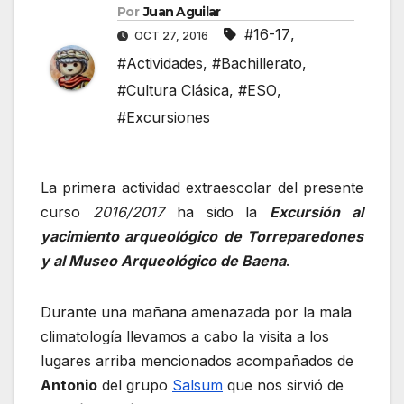
Por
Juan Aguilar
#16-17
,
OCT 27, 2016
#Actividades
,
#Bachillerato
,
#Cultura Clásica
,
#ESO
,
#Excursiones
La primera actividad extraescolar del presente
curso
2016/2017
ha sido la
Excursión al
yacimiento arqueológico de Torreparedones
y al Museo Arqueológico de Baena
.
Durante una mañana amenazada por la mala
climatología llevamos a cabo la visita a los
lugares arriba mencionados acompañados de
Antonio
del grupo
Salsum
que nos sirvió de