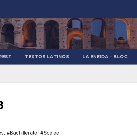
REST
TEXTOS LATINOS
LA ENEIDA – BLOG
8
es
,
#Bachillerato
,
#Scalae