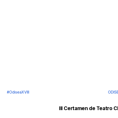
#OdiseaXVIII
ODISE
III Certamen de Teatro C