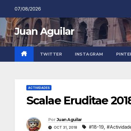
Saltar
07/08/2026
al
contenido
Juan Aguilar
TWITTER
INSTAGRAM
PINTE
ACTIVIDADES
Scalae Eruditae 201
Por
Juan Aguilar
#18-19
,
#Actividad
OCT 31, 2018