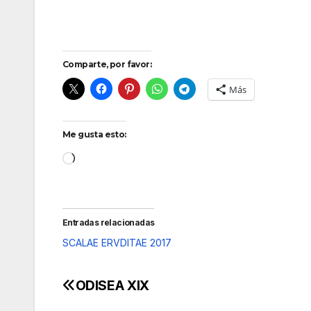
Comparte, por favor:
Más
Me gusta esto:
Cargando...
Entradas relacionadas
SCALAE ERVDITAE 2017
ODISEA XIX
Navegación