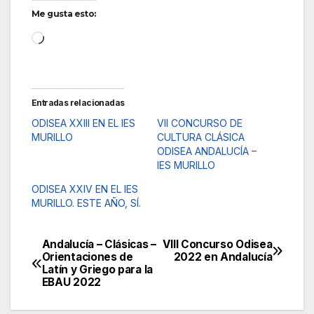
Me gusta esto:
Cargando...
Entradas relacionadas
ODISEA XXIII EN EL IES
VII CONCURSO DE
MURILLO
CULTURA CLÁSICA
ODISEA ANDALUCÍA –
IES MURILLO
ODISEA XXIV EN EL IES
MURILLO. ESTE AÑO, SÍ.
Andalucía – Clásicas –
VIII Concurso Odisea
Navegación
Orientaciones de
2022 en Andalucía
Latín y Griego para la
de
EBAU 2022
entradas