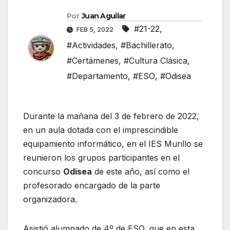
Por
Juan Aguilar
#21-22
,
FEB 5, 2022
#Actividades
,
#Bachillerato
,
#Certámenes
,
#Cultura Clásica
,
#Departamento
,
#ESO
,
#Odisea
Durante la mañana del 3 de febrero de 2022,
en un aula dotada con el imprescindible
equipamiento informático, en el IES Murillo se
reunieron los grupos participantes en el
concurso
Odisea
de este año, así como el
profesorado encargado de la parte
organizadora.
Asistió alumnado de 4º de ESO, que en esta