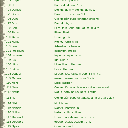
92
Corpus
Corpus, corporis, n.
93
Do
Do, dedi, datum, 1, tr.
94
Domus
Domus, domi y domus, domus, f.
95
Duco
Duco, duxi, ductum, 3 tr.
96
Dum
Conjunción subordinada temporal
97
Dux
Dux, ducis, m.
98
Fero
Fero, fers, ferre, tuli, latum, irr. 3 tr.
99
Fides
Fides, fidei
100
Gens
Gens, gentis, f.
101
Homo
Homo, hominis, m.
102
Iam
Adverbio de tiempo
103
Imperium
Imperium, imperii
104
Impetus
Impetus, impetus, m.
105
Ius
Ius, iuris, n.
106
Liber
Liber, libera, liberum
107
Liberi
Liberi, liberorum
108
Loquor
Loquor, locutus sum dep. 3 intr. y tr.
109
Maneo
maneo, mansi, mansum, 2 intr.
110
Mors
Mors, mortis f.
111
Nam
Conjunción coordinada explicativa-causal
112
Natus
Natus, nati / natus, nata, natum
113
Ne
Conjunción subordinada sust./final gral. / adv.
114
Nihil
Nihil, indecl. n.
115
Nomen
Nomen, nominis, n.
116
Nullus
Nullus, nulla, nullum
117
Occido 1
Occido, occidi, occasum, 3 intr.
118
Occido 2
occido, occidi, occisum, 3 tr.
119
Opes
Opes, opum, f.