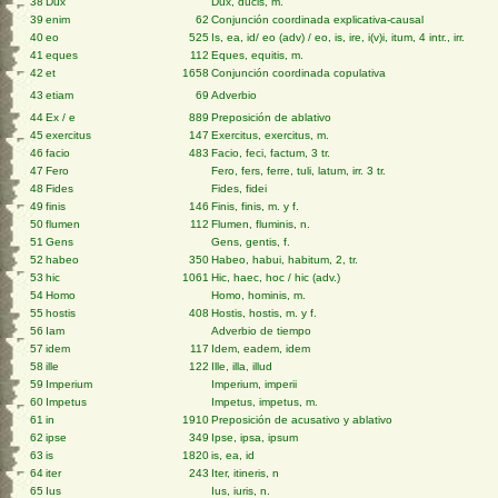
38
Dux
Dux, ducis, m.
39
enim
62
Conjunción coordinada explicativa-causal
40
eo
525
Is, ea, id/ eo (adv) / eo, is, ire, i(v)i, itum, 4 intr., irr.
41
eques
112
Eques, equitis, m.
42
et
1658
Conjunción coordinada copulativa
43
etiam
69
Adverbio
44
Ex / e
889
Preposición de ablativo
45
exercitus
147
Exercitus, exercitus, m.
46
facio
483
Facio, feci, factum, 3 tr.
47
Fero
Fero, fers, ferre, tuli, latum, irr. 3 tr.
48
Fides
Fides, fidei
49
finis
146
Finis, finis, m. y f.
50
flumen
112
Flumen, fluminis, n.
51
Gens
Gens, gentis, f.
52
habeo
350
Habeo, habui, habitum, 2, tr.
53
hic
1061
Hic, haec, hoc / hic (adv.)
54
Homo
Homo, hominis, m.
55
hostis
408
Hostis, hostis, m. y f.
56
Iam
Adverbio de tiempo
57
idem
117
Idem, eadem, idem
58
ille
122
Ille, illa, illud
59
Imperium
Imperium, imperii
60
Impetus
Impetus, impetus, m.
61
in
1910
Preposición de acusativo y ablativo
62
ipse
349
Ipse, ipsa, ipsum
63
is
1820
is, ea, id
64
iter
243
Iter, itineris, n
65
Ius
Ius, iuris, n.