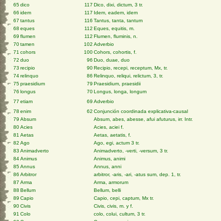
65
dico
117
Dico, dixi, dictum, 3 tr.
66
idem
117
Idem, eadem, idem
67
tantus
116
Tantus, tanta, tantum
68
eques
112
Eques, equitis, m.
69
flumen
112
Flumen, fluminis, n.
70
tamen
102
Adverbio
71
cohors
100
Cohors, cohortis, f.
72
duo
96
Duo, duae, duo
73
recipio
90
Recipio, recepi, receptum, Mx, tr.
74
relinquo
86
Relinquo, reliqui, relictum, 3, tr.
75
praesidium
79
Praesidium, praesidii
76
longus
70
Longus, longa, longum
77
etiam
69
Adverbio
78
enim
62
Conjunción coordinada explicativa-causal
79
Absum
Absum, abes, abesse, afui afuturus, irr. Intr.
80
Acies
Acies, aciei f.
81
Aetas
Aetas, aetatis, f.
82
Ago
Ago, egi, actum 3 tr.
83
Animadverto
Animadverto, -verti, -versum, 3 tr.
84
Animus
Animus, animi
85
Annus
Annus, anni
86
Arbitror
arbitror, -aris, -ari, -atus sum, dep. 1, tr.
87
Arma
Arma, armorum
88
Bellum
Bellum, belli
89
Capio
Capio, cepi, captum, Mx tr.
90
Civis
Civis, civis, m. y f.
91
Colo
colo, colui, cultum, 3 tr.