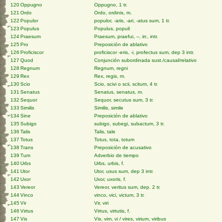
120
Oppugno
Oppugno, 1 tr.
121
Ordo
Ordo, ordinis, m.
122
Populor
populor, -aris, -ari, -atus sum, 1 tr.
123
Populus
Populus, populi
124
Praesum
Praesum, praefui, --, irr., intr.
125
Pro
Preposición de ablativo
126
Proficiscor
proficiscor -eris, -i, profectus sum, dep 3 intr.
127
Quod
Conjunción subordinada sust./causal/relativo
128
Regnum
Regnum, regni
129
Rex
Rex, regis, m.
130
Scio
Scio, scivi o scii, scitum, 4 tr.
131
Senatus
Senatus, senatus, m.
132
Sequor
Sequor, secutus sum, 3 tr.
133
Similis
Similis, simile
134
Sine
Preposición de ablativo
135
Subigo
subigo, subegi, subactum, 3 tr.
136
Talis
Talis, tale
137
Totus
Totus, tota, totum
138
Trans
Preposición de acusativo
139
Tum
Adverbio de tiempo
140
Urbs
Urbs, urbis, f.
141
Utor
Utor, usus sum, dep 3 intr.
142
Uxor
Uxor, uxoris, f.
143
Vereor
Vereor, veritus sum, dep. 2 tr.
144
Vinco
vinco, vici, victum, 3 tr.
145
Vir
Vir, viri
146
Virtus
Virtus, virtutis, f.
147
Vis
Vis, vim, vi / vires, virium, viribus