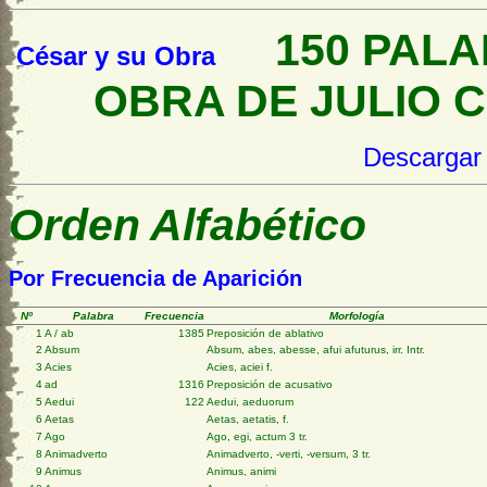
150 PALAB
César y su Obra
OBRA DE JULI
Descargar
Orden Alfabético
Por Frecuencia de Aparición
Nº
Palabra
Frecuencia
Morfología
1
A / ab
1385
Preposición de ablativo
2
Absum
Absum, abes, abesse, afui afuturus, irr. Intr.
3
Acies
Acies, aciei f.
4
ad
1316
Preposición de acusativo
5
Aedui
122
Aedui, aeduorum
6
Aetas
Aetas, aetatis, f.
7
Ago
Ago, egi, actum 3 tr.
8
Animadverto
Animadverto, -verti, -versum, 3 tr.
9
Animus
Animus, animi