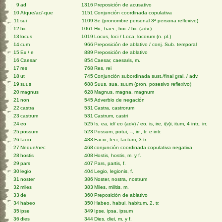
9
ad
1316
Preposición de acusativo
10
Atque/ac/-que
1151
Conjunción coordinada copulativa
11
sui
1109
Se (pronombre personal 3ª persona reflexivo)
12
hic
1061
Hic, haec, hoc / hic (adv.)
13
locus
1019
Locus, loci / Loca, locorum (n. pl.)
14
cum
966
Preposición de ablativo / conj. Sub. temporal
15
Ex / e
889
Preposición de ablativo
16
Caesar
854
Caesar, caesaris, m.
17
res
768
Res, rei
18
ut
745
Conjunción subordinada sust./final gral. / adv.
19
suus
688
Suus, sua, suum (pron. posesivo reflexivo)
20
magnus
628
Magnus, magna, magnum
21
non
545
Adverbio de negación
22
castra
531
Castra, castrorum
23
castrum
531
Castrum, castri
24
eo
525
Is, ea, id/ eo (adv) / eo, is, ire, i(v)i, itum, 4 intr., irr.
25
possum
523
Possum, potui, --, irr., tr. e intr.
26
facio
483
Facio, feci, factum, 3 tr.
27
Neque/nec
468
conjunción coordinada copulativa negativa
28
hostis
408
Hostis, hostis, m. y f.
29
pars
407
Pars, partis, f.
30
legio
404
Legio, legionis, f.
31
noster
386
Noster, nostra, nostrum
32
miles
383
Miles, militis, m.
33
de
360
Preposición de ablativo
34
habeo
350
Habeo, habui, habitum, 2, tr.
35
ipse
349
Ipse, ipsa, ipsum
36
dies
344
Dies, diei, m. y f.