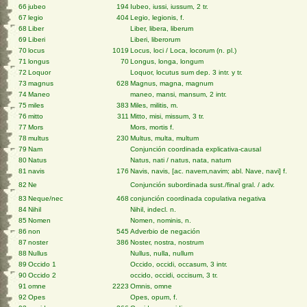
66
jubeo
194
Iubeo, iussi, iussum, 2 tr.
67
legio
404
Legio, legionis, f.
68
Liber
Liber, libera, liberum
69
Liberi
Liberi, liberorum
70
locus
1019
Locus, loci / Loca, locorum (n. pl.)
71
longus
70
Longus, longa, longum
72
Loquor
Loquor, locutus sum dep. 3 intr. y tr.
73
magnus
628
Magnus, magna, magnum
74
Maneo
maneo, mansi, mansum, 2 intr.
75
miles
383
Miles, militis, m.
76
mitto
311
Mitto, misi, missum, 3 tr.
77
Mors
Mors, mortis f.
78
multus
230
Multus, multa, multum
79
Nam
Conjunción coordinada explicativa-causal
80
Natus
Natus, nati / natus, nata, natum
81
navis
176
Navis, navis, [ac. navem,navim; abl. Nave, navi] f.
82
Ne
Conjunción subordinada sust./final gral. / adv.
83
Neque/nec
468
conjunción coordinada copulativa negativa
84
Nihil
Nihil, indecl. n.
85
Nomen
Nomen, nominis, n.
86
non
545
Adverbio de negación
87
noster
386
Noster, nostra, nostrum
88
Nullus
Nullus, nulla, nullum
89
Occido 1
Occido, occidi, occasum, 3 intr.
90
Occido 2
occido, occidi, occisum, 3 tr.
91
omne
2223
Omnis, omne
92
Opes
Opes, opum, f.