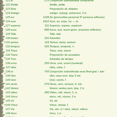
121
si
270
Conjunción subordinada condicional
122
Similis
Similis, simile
123
Sine
Preposición de ablativo
124
Subigo
subigo, subegi, subactum, 3 tr.
125
sui
1109
Se (pronombre personal 3ª persona reflexivo)
126
sum
1810
Sum, es, esse, fui, --, irr.
127
superus
311
Superus, supera, superum
128
suus
688
Suus, sua, suum (pron. posesivo reflexivo)
129
Talis
Talis, tale
130
tamen
102
Adverbio
131
tantus
116
Tantus, tanta, tantum
132
tempus
245
Tempus, temporis, n.
133
Totus
Totus, tota, totum
134
Trans
Preposición de acusativo
135
Tum
Adverbio de tiempo
136
unus
250
Unus, una, unum (numeral)
137
Urbs
Urbs, urbis, f.
138
ut
745
Conjunción subordinada sust./final gral. / adv.
139
Utor
Utor, usus sum, dep 3 intr.
140
Uxor
Uxor, uxoris, f.
141
venio
276
Venio, veni, ventum, 4, intr.
142
Vereor
Vereor, veritus sum, dep. 2 tr.
143
video
280
Video, vidi, visum, 2, tr.
144
Vinco
vinco, vici, victum, 3 tr.
145
Vir
Vir, viri
146
Virtus
Virtus, virtutis, f.
147
Vis
Vis, vim, vi / vires, virium, viribus
148
Voco
Voco, 1 tr