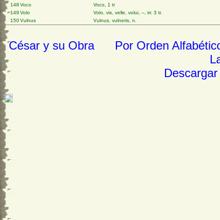
148
Voco
Voco, 1 tr
149
Volo
Volo, vis, velle, volui, --, irr. 3 tr.
150
Vulnus
Vulnus, vulneris, n.
César y su Obra
Por Orden Alfabétic
La
Descargar