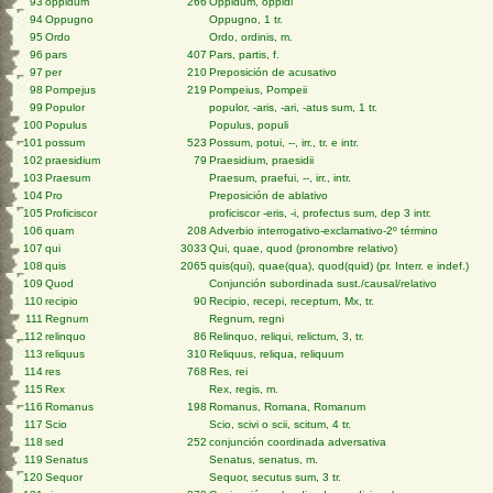
93
oppidum
266
Oppidum, oppidi
94
Oppugno
Oppugno, 1 tr.
95
Ordo
Ordo, ordinis, m.
96
pars
407
Pars, partis, f.
97
per
210
Preposición de acusativo
98
Pompejus
219
Pompeius, Pompeii
99
Populor
populor, -aris, -ari, -atus sum, 1 tr.
100
Populus
Populus, populi
101
possum
523
Possum, potui, --, irr., tr. e intr.
102
praesidium
79
Praesidium, praesidii
103
Praesum
Praesum, praefui, --, irr., intr.
104
Pro
Preposición de ablativo
105
Proficiscor
proficiscor -eris, -i, profectus sum, dep 3 intr.
106
quam
208
Adverbio interrogativo-exclamativo-2º término
107
qui
3033
Qui, quae, quod (pronombre relativo)
108
quis
2065
quis(qui), quae(qua), quod(quid) (pr. Interr. e indef.)
109
Quod
Conjunción subordinada sust./causal/relativo
110
recipio
90
Recipio, recepi, receptum, Mx, tr.
111
Regnum
Regnum, regni
112
relinquo
86
Relinquo, reliqui, relictum, 3, tr.
113
reliquus
310
Reliquus, reliqua, reliquum
114
res
768
Res, rei
115
Rex
Rex, regis, m.
116
Romanus
198
Romanus, Romana, Romanum
117
Scio
Scio, scivi o scii, scitum, 4 tr.
118
sed
252
conjunción coordinada adversativa
119
Senatus
Senatus, senatus, m.
120
Sequor
Sequor, secutus sum, 3 tr.