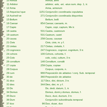
10
Annus
Annus, anni
11
Arbitror
arbitror, -aris, -ari, -atus sum, dep. 1, tr.
12
Arma
Arma, armorum
13
Atque/ac/-que
1151
Conjunción coordinada copulativa
14
Aut/vel/-ve
271
Conjunción coordinada disyuntiva
15
Bellum
Bellum, belli
16
Caesar
854
Caesar, caesaris, m.
17
Capio
Capio, cepi, captum, Mx tr.
18
castra
531
Castra, castrorum
19
castrum
531
Castrum, castri
20
causa
258
Causa, causae
21
Civis
Civis, civis, m. y f.
22
civitas
217
Civitas, civitatis, f.
23
cognosco
247
Cognosco, cognovi, cognitum, 3 tr.
24
cohors
100
Cohors, cohortis, f.
25
Colo
colo, colui, cultum, 3 tr.
26
consilium
146
Consilium, consilii
27
copia
259
Copia, copiae
28
Corpus
Corpus, corporis, n.
29
cum
966
Preposición de ablativo / conj. Sub. temporal
30
de
360
Preposición de ablativo
31
dico
117
Dico, dixi, dictum, 3 tr.
32
dies
344
Dies, diei, m. y f.
33
Do
Do, dedi, datum, 1, tr.
34
Domus
Domus, domi y domus, domus, f.
35
Duco
Duco, duxi, ductum, 3 tr.
36
Dum
Conjunción subordinada temporal
37
duo
96
Duo, duae, duo