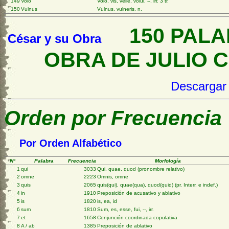
149
Volo
Volo, vis, velle, volui, --, irr. 3 tr.
150
Vulnus
Vulnus, vulneris, n.
150 PALAB
César y su Obra
OBRA DE JULI
Descargar
Orden por Frecuencia
Por Orden Alfabético
Nº
Palabra
Frecuencia
Morfología
1
qui
3033
Qui, quae, quod (pronombre relativo)
2
omne
2223
Omnis, omne
3
quis
2065
quis(qui), quae(qua), quod(quid) (pr. Interr. e indef.)
4
in
1910
Preposición de acusativo y ablativo
5
is
1820
is, ea, id
6
sum
1810
Sum, es, esse, fui, --, irr.
7
et
1658
Conjunción coordinada copulativa
8
A / ab
1385
Preposición de ablativo