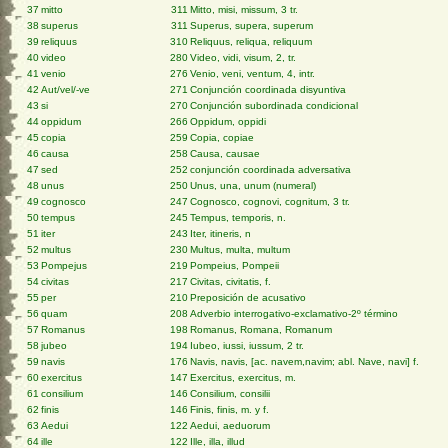
37
mitto
311
Mitto, misi, missum, 3 tr.
38
superus
311
Superus, supera, superum
39
reliquus
310
Reliquus, reliqua, reliquum
40
video
280
Video, vidi, visum, 2, tr.
41
venio
276
Venio, veni, ventum, 4, intr.
42
Aut/vel/-ve
271
Conjunción coordinada disyuntiva
43
si
270
Conjunción subordinada condicional
44
oppidum
266
Oppidum, oppidi
45
copia
259
Copia, copiae
46
causa
258
Causa, causae
47
sed
252
conjunción coordinada adversativa
48
unus
250
Unus, una, unum (numeral)
49
cognosco
247
Cognosco, cognovi, cognitum, 3 tr.
50
tempus
245
Tempus, temporis, n.
51
iter
243
Iter, itineris, n
52
multus
230
Multus, multa, multum
53
Pompejus
219
Pompeius, Pompeii
54
civitas
217
Civitas, civitatis, f.
55
per
210
Preposición de acusativo
56
quam
208
Adverbio interrogativo-exclamativo-2º término
57
Romanus
198
Romanus, Romana, Romanum
58
jubeo
194
Iubeo, iussi, iussum, 2 tr.
59
navis
176
Navis, navis, [ac. navem,navim; abl. Nave, navi] f.
60
exercitus
147
Exercitus, exercitus, m.
61
consilium
146
Consilium, consilii
62
finis
146
Finis, finis, m. y f.
63
Aedui
122
Aedui, aeduorum
64
ille
122
Ille, illa, illud