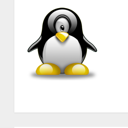
Navegación
de
entradas