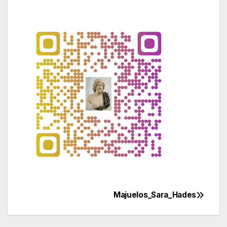
Majuelos_Sara_Hades
Navegación
de