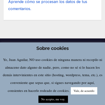
Aprende cómo se procesan los datos de tus
comentarios.
Sobre cookies
Yo, Juan Aguilar, NO uso cookies de ninguna manera ni recopilo ni
Juan Aguilar
almaceno dato alguno de nadie, pero, como no sé si lo hacen los
demás intervinientes en este sitio (hosting, wordpress, tema, etc.), es
conveniente que sepas que, si sigues navegando por aquí,
Funciona gracias a WordPress
|
Tema:
Newsup
de
Themeansar
consientes en hacerlo rodeado de cookies.
Vale, de acuerdo
Home
Sobre este sitio…
No acepto, me voy.