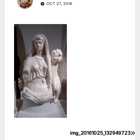
OCT 27, 2016
img_20161025_132949723
Navegación