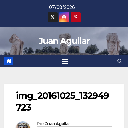
Saltar
07/08/2026
al
contenido
Juan Aguilar
img_20161025_132949
723
Por
Juan Aguilar