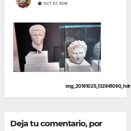
OCT 27, 2016
img_20161025_132841090_hdr
Navegación
de
entradas
Deja tu comentario, por