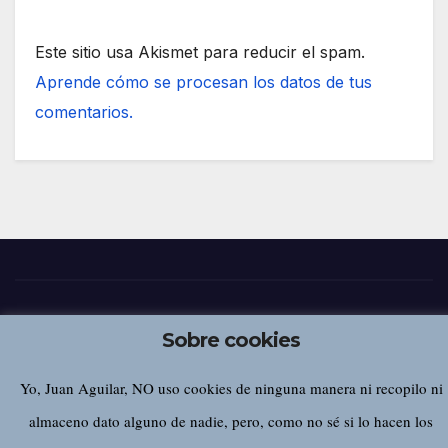
Este sitio usa Akismet para reducir el spam.
Aprende cómo se procesan los datos de tus
comentarios.
Juan Aguilar
Sobre cookies
Yo, Juan Aguilar, NO uso cookies de ninguna manera ni recopilo ni
almaceno dato alguno de nadie, pero, como no sé si lo hacen los
Funciona gracias a WordPress
|
Tema:
Newsup
de
Themeansar