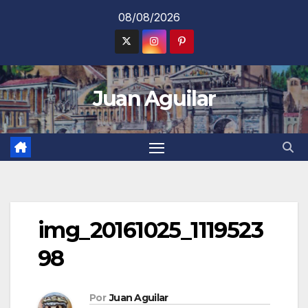
Saltar
08/08/2026
al
contenido
Juan Aguilar
img_20161025_1119523
98
Por
Juan Aguilar