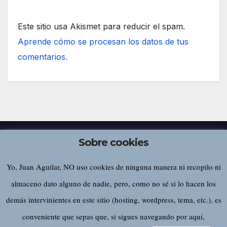
Este sitio usa Akismet para reducir el spam.
Aprende cómo se procesan los datos de tus
comentarios.
Sobre cookies
Yo, Juan Aguilar, NO uso cookies de ninguna manera ni recopilo ni
Juan Aguilar
almaceno dato alguno de nadie, pero, como no sé si lo hacen los
demás intervinientes en este sitio (hosting, wordpress, tema, etc.), es
conveniente que sepas que, si sigues navegando por aquí,
Funciona gracias a WordPress
|
Tema:
Newsup
de
Themeansar