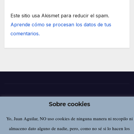
Este sitio usa Akismet para reducir el spam.
Aprende cómo se procesan los datos de tus
comentarios.
Juan Aguilar
Sobre cookies
Yo, Juan Aguilar, NO uso cookies de ninguna manera ni recopilo ni
almaceno dato alguno de nadie, pero, como no sé si lo hacen los
Funciona gracias a WordPress
|
Tema:
Newsup
de
Themeansar