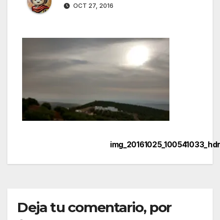
OCT 27, 2016
img_20161025_100541033_hd
Navegación
de
entradas
Deja tu comentario, por