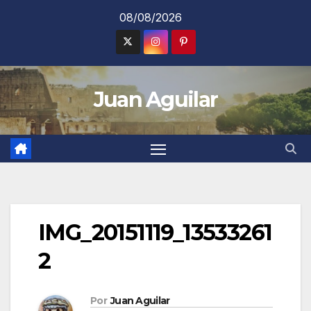
Saltar
08/08/2026
al
contenido
Juan Aguilar
IMG_20151119_13533261
2
Por
Juan Aguilar