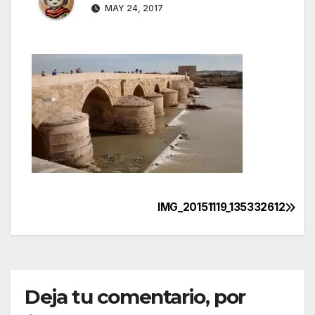
MAY 24, 2017
IMG_20151119_135332612
Navegación
de
entradas
Deja tu comentario, por