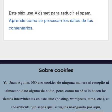
Este sitio usa Akismet para reducir el spam.
Aprende cómo se procesan los datos de tus
comentarios.
Sobre cookies
Yo, Juan Aguilar, NO uso cookies de ninguna manera ni recopilo ni
Juan Aguilar
almaceno dato alguno de nadie, pero, como no sé si lo hacen los
demás intervinientes en este sitio (hosting, wordpress, tema, etc.), es
conveniente que sepas que, si sigues navegando por aquí,
Funciona gracias a WordPress
|
Tema:
Newsup
de
Themeansar