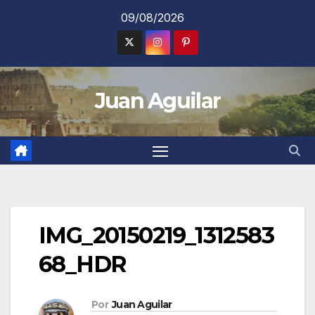
Saltar
09/08/2026
al
contenido
Juan Aguilar
IMG_20150219_1312583
68_HDR
Por
Juan Aguilar