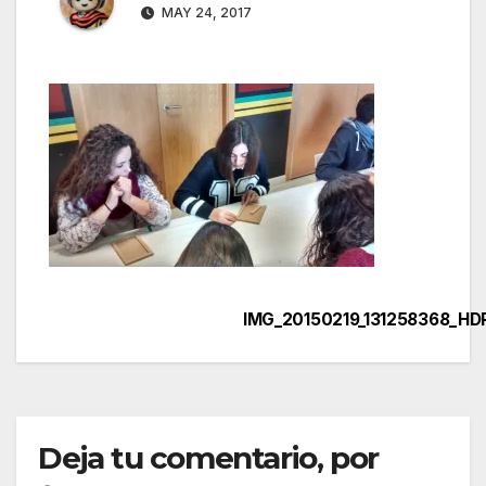
MAY 24, 2017
IMG_20150219_131258368_HD
Navegación
de
entradas
Deja tu comentario, por