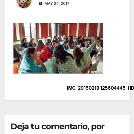
MAY 24, 2017
IMG_20150219_125604445_H
Navegación
de
entradas
Deja tu comentario, por