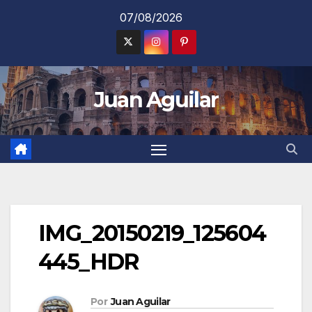
Saltar
07/08/2026
al
contenido
Juan Aguilar
IMG_20150219_125604
445_HDR
Por
Juan Aguilar