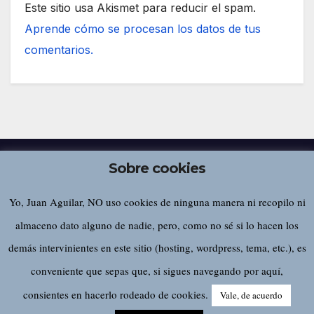
Este sitio usa Akismet para reducir el spam.
Aprende cómo se procesan los datos de tus
comentarios.
Sobre cookies
Yo, Juan Aguilar, NO uso cookies de ninguna manera ni recopilo ni
Juan Aguilar
almaceno dato alguno de nadie, pero, como no sé si lo hacen los
demás intervinientes en este sitio (hosting, wordpress, tema, etc.), es
conveniente que sepas que, si sigues navegando por aquí,
Funciona gracias a WordPress
|
Tema:
Newsup
de
Themeansar
consientes en hacerlo rodeado de cookies.
Vale, de acuerdo
Home
Sobre este sitio…