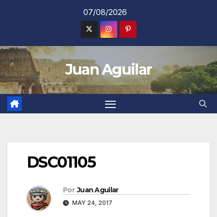
Saltar
07/08/2026
al
contenido
Juan Aguilar
DSC01105
Por
Juan Aguilar
MAY 24, 2017