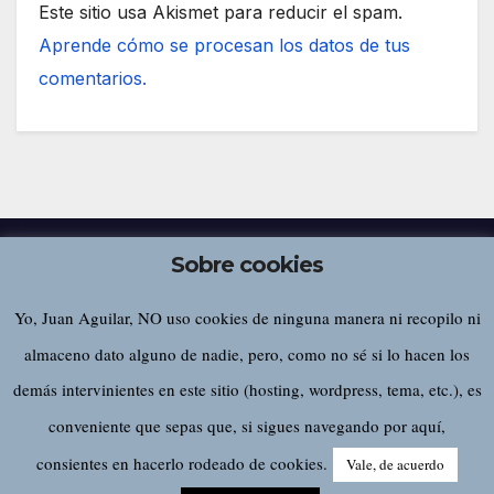
Este sitio usa Akismet para reducir el spam.
Aprende cómo se procesan los datos de tus
comentarios.
Sobre cookies
Yo, Juan Aguilar, NO uso cookies de ninguna manera ni recopilo ni
Juan Aguilar
almaceno dato alguno de nadie, pero, como no sé si lo hacen los
demás intervinientes en este sitio (hosting, wordpress, tema, etc.), es
conveniente que sepas que, si sigues navegando por aquí,
Funciona gracias a WordPress
|
Tema:
Newsup
de
Themeansar
consientes en hacerlo rodeado de cookies.
Vale, de acuerdo
Home
Sobre este sitio…