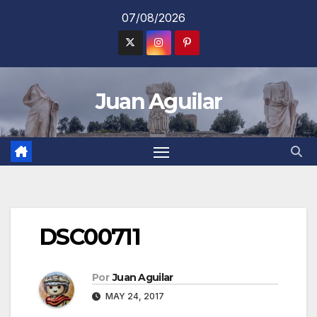
Saltar
07/08/2026
al
contenido
Juan Aguilar
DSC00711
Por
Juan Aguilar
MAY 24, 2017