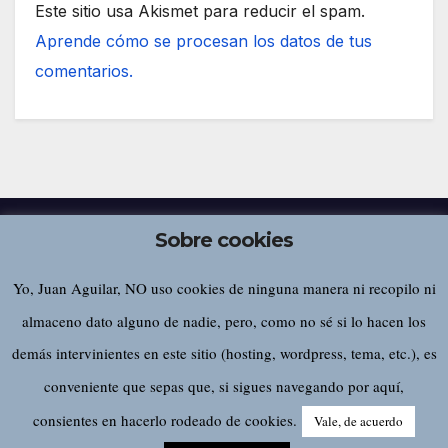
Este sitio usa Akismet para reducir el spam.
Aprende cómo se procesan los datos de tus
comentarios.
Sobre cookies
Yo, Juan Aguilar, NO uso cookies de ninguna manera ni recopilo ni
Juan Aguilar
almaceno dato alguno de nadie, pero, como no sé si lo hacen los
demás intervinientes en este sitio (hosting, wordpress, tema, etc.), es
conveniente que sepas que, si sigues navegando por aquí,
Funciona gracias a WordPress
|
Tema:
Newsup
de
Themeansar
consientes en hacerlo rodeado de cookies.
Vale, de acuerdo
Home
Sobre este sitio…