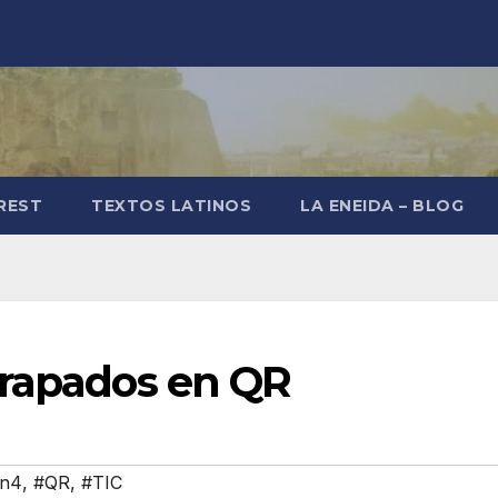
REST
TEXTOS LATINOS
LA ENEIDA – BLOG
trapados en QR
ín4
,
#QR
,
#TIC