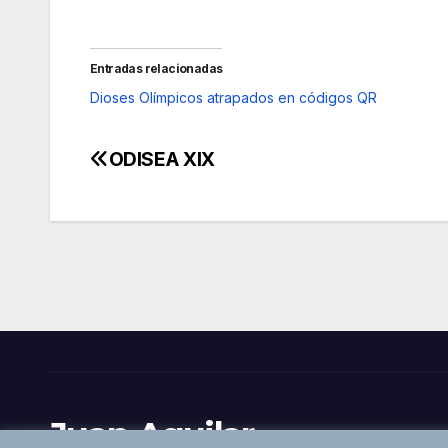
Entradas relacionadas
Dioses Olímpicos atrapados en códigos QR
ODISEA XIX
Navegación
de
entradas
Juan Aguilar