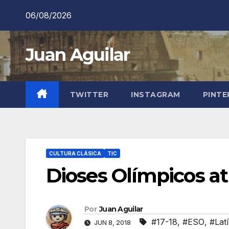
Saltar
06/08/2026
al
contenido
Juan Aguilar
TWITTER
INSTAGRAM
PINTE
CULTURA CLÁSICA
TIC
Dioses Olímpicos a
Por
Juan Aguilar
#17-18
,
#ESO
,
#Lat
JUN 8, 2018