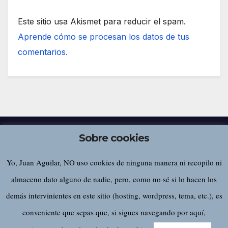
Este sitio usa Akismet para reducir el spam.
Aprende cómo se procesan los datos de tus
comentarios.
Sobre cookies
Yo, Juan Aguilar, NO uso cookies de ninguna manera ni recopilo ni
Juan Aguilar
almaceno dato alguno de nadie, pero, como no sé si lo hacen los
demás intervinientes en este sitio (hosting, wordpress, tema, etc.), es
conveniente que sepas que, si sigues navegando por aquí,
Funciona gracias a WordPress
|
Tema:
Newsup
de
Themeansar