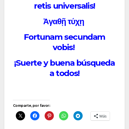
retis universalis!
Ἀγαθῇ τύχῃ
Fortunam secundam
vobis!
¡Suerte y buena búsqueda
a todos!
Comparte, por favor:
Más