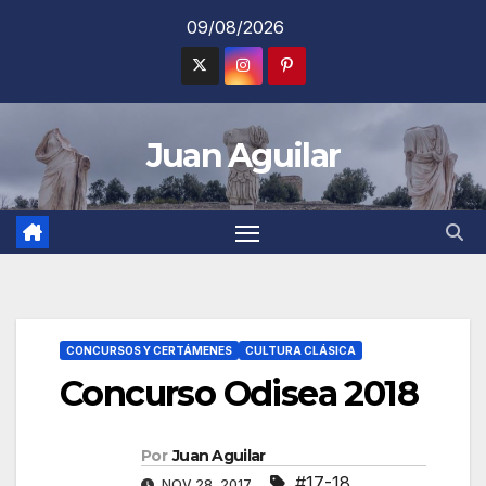
Saltar
09/08/2026
al
contenido
Juan Aguilar
CONCURSOS Y CERTÁMENES
CULTURA CLÁSICA
Concurso Odisea 2018
Por
Juan Aguilar
#17-18
,
NOV 28, 2017