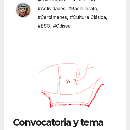
#Actividades
,
#Bachillerato
,
#Certámenes
,
#Cultura Clásica
,
#ESO
,
#Odisea
Convocatoria y tema