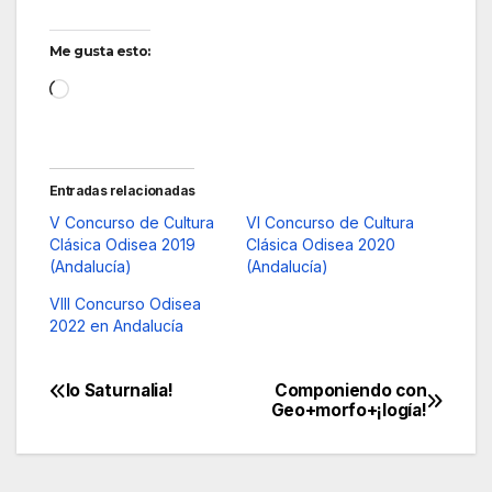
Me gusta esto:
Cargando...
Entradas relacionadas
V Concurso de Cultura
VI Concurso de Cultura
Clásica Odisea 2019
Clásica Odisea 2020
(Andalucía)
(Andalucía)
VIII Concurso Odisea
2022 en Andalucía
Io Saturnalia!
Componiendo con
Navegación
Geo+morfo+¡logía!
de