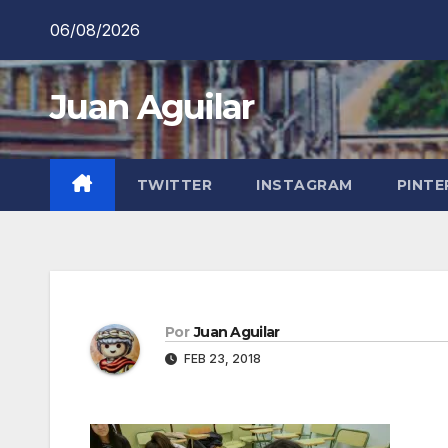
Saltar
06/08/2026
al
contenido
Juan Aguilar
TWITTER
INSTAGRAM
PINTE
Por
Juan Aguilar
FEB 23, 2018