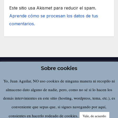
Este sitio usa Akismet para reducir el spam.
Aprende cómo se procesan los datos de tus
comentarios.
Sobre cookies
Yo, Juan Aguilar, NO uso cookies de ninguna manera ni recopilo ni
Juan Aguilar
almaceno dato alguno de nadie, pero, como no sé si lo hacen los
demás intervinientes en este sitio (hosting, wordpress, tema, etc.), es
conveniente que sepas que, si sigues navegando por aquí,
Funciona gracias a WordPress
|
Tema:
Newsup
de
Themeansar
consientes en hacerlo rodeado de cookies.
Vale, de acuerdo