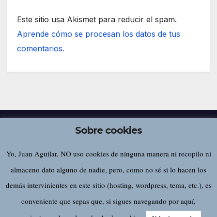
Este sitio usa Akismet para reducir el spam.
Aprende cómo se procesan los datos de tus
comentarios.
Sobre cookies
Yo, Juan Aguilar, NO uso cookies de ninguna manera ni recopilo ni
Juan Aguilar
almaceno dato alguno de nadie, pero, como no sé si lo hacen los
demás intervinientes en este sitio (hosting, wordpress, tema, etc.), es
conveniente que sepas que, si sigues navegando por aquí,
Funciona gracias a WordPress
|
Tema:
Newsup
de
Themeansar