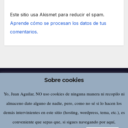
Este sitio usa Akismet para reducir el spam.
Aprende cómo se procesan los datos de tus
comentarios.
Sobre cookies
Yo, Juan Aguilar, NO uso cookies de ninguna manera ni recopilo ni
Juan Aguilar
almaceno dato alguno de nadie, pero, como no sé si lo hacen los
demás intervinientes en este sitio (hosting, wordpress, tema, etc.), es
conveniente que sepas que, si sigues navegando por aquí,
Funciona gracias a WordPress
|
Tema:
Newsup
de
Themeansar