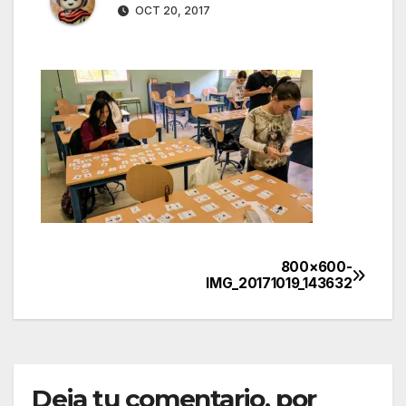
OCT 20, 2017
800×600-
Navegación
IMG_20171019_143632
de
entradas
Deja tu comentario, por