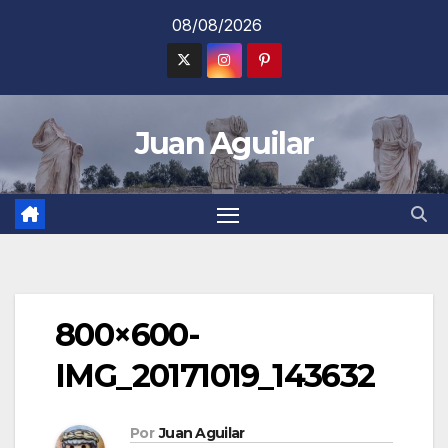
Saltar
08/08/2026
al
contenido
Juan Aguilar
800×600-
IMG_20171019_143632
Por
Juan Aguilar