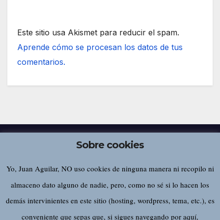
Este sitio usa Akismet para reducir el spam.
Aprende cómo se procesan los datos de tus
comentarios.
Sobre cookies
Yo, Juan Aguilar, NO uso cookies de ninguna manera ni recopilo ni
Juan Aguilar
almaceno dato alguno de nadie, pero, como no sé si lo hacen los
demás intervinientes en este sitio (hosting, wordpress, tema, etc.), es
conveniente que sepas que, si sigues navegando por aquí,
Funciona gracias a WordPress
|
Tema:
Newsup
de
Themeansar